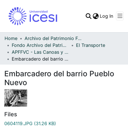
(curren
Log In
Communities & Collec
All of DSpace
Home
Archivo del Patrimonio Fotográfico y Fílmico del Valle del Cauca
Fondo Archivo del Patrimonio Fotográfico y Fílmico del Valle del Cauca
El Transporte
Statistics
APFFVC - Las Canoas y Balsas - Patrimonial
Embarcadero del barrio Pueblo Nuevo
Embarcadero del barrio Pueblo
Nuevo
Files
0604119.JPG
(31.26 KB)