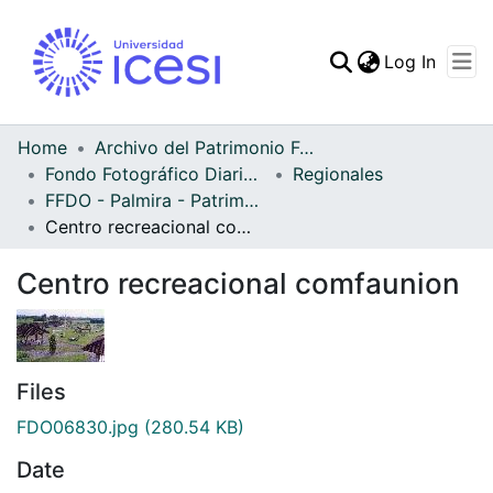
(curren
Log In
Communities & Collec
All of DSpace
Home
Archivo del Patrimonio Fotográfico y Fílmico del Valle del Cauca
Fondo Fotográfico Diario Occidente
Regionales
Statistics
FFDO - Palmira - Patrimonial
Centro recreacional comfaunion
Centro recreacional comfaunion
Files
FDO06830.jpg
(280.54 KB)
Date