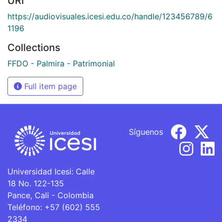
URI
https://audiovisuales.icesi.edu.co/handle/123456789/6
1196
Collections
FFDO - Palmira - Patrimonial
Full item page
Síguenos
Universidad Icesi: Calle
18 No. 122-135
Pance, Cali - Colombia
Teléfono: +57 (602) 555
2334