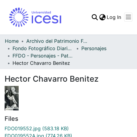
(curren
Log In
Communities & Collec
All of DSpace
Home
Archivo del Patrimonio Fotográfico y Fílmico del Valle del Cauca
Fondo Fotográfico Diario Occidente
Personajes
Statistics
FFDO - Personajes - Patrimonial
Hector Chavarro Benitez
Hector Chavarro Benitez
Files
FDO019552.jpg
(583.18 KB)
FDO019552A.jpg
(774.26 KB)