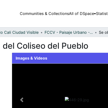
Communities & Collections
All of DSpace
Statist
o Cali Ciudad Visible
FCCV - Paisaje Urbano - Patrimonial
 del Coliseo del Pueblo
Images & Videos
Slide 1 of 1
Previous