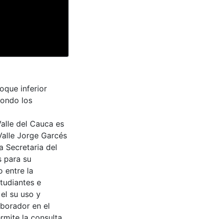
oque inferior
fondo los
Valle del Cauca es
Valle Jorge Garcés
a Secretaria del
s para su
 entre la
tudiantes e
 el su uso y
aborador en el
rmite la consulta