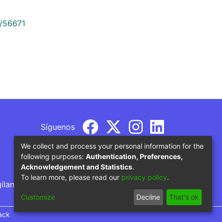
9/56671
Síguenos
We collect and process your personal information for the
following purposes:
Authentication, Preferences,
Acknowledgement and Statistics
.
To learn more, please read our
privacy policy
.
gilancia por parte del Ministerio de Educación
Customize
Decline
That's ok
ack