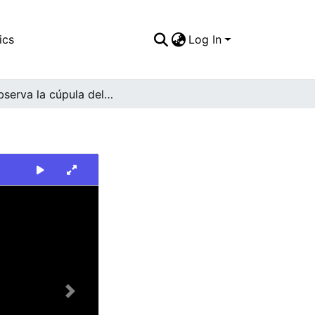
ics
Log In
Se observa la cúpula del Coliseo del Pueblo
Next