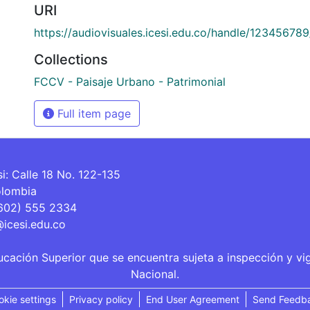
URI
https://audiovisuales.icesi.edu.co/handle/12345678
Collections
FCCV - Paisaje Urbano - Patrimonial
Full item page
si: Calle 18 No. 122-135
olombia
(602) 555 2334
@icesi.edu.co
ucación Superior que se encuentra sujeta a inspección y vi
Nacional.
okie settings
Privacy policy
End User Agreement
Send Feedb