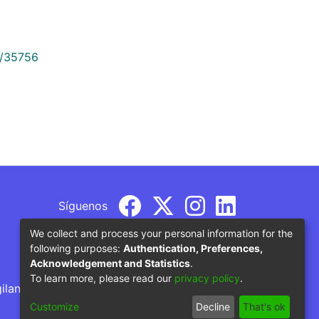
9/35756
Síguenos
We collect and process your personal information for the
following purposes:
Authentication, Preferences,
Acknowledgement and Statistics
.
To learn more, please read our
privacy policy
.
gilancia por parte del Ministerio de Educación
Customize
Decline
That's ok