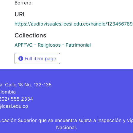
Borrero.
URI
https://audiovisuales.icesi.edu.co/handle/12345678
Collections
APFFVC - Religiosos - Patrimonial
Full item page
si: Calle 18 No. 122-135
olombia
(602) 555 2334
@icesi.edu.co
ucación Superior que se encuentra sujeta a inspección y vi
Nacional.