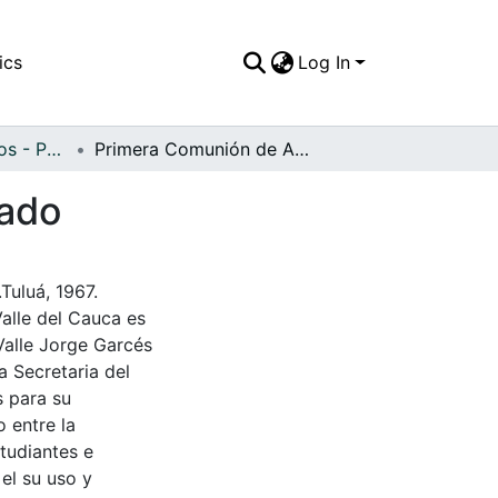
ics
Log In
APFFVC - Religiosos - Patrimonial
Primera Comunión de Adriana Gardeazábal Delgado
gado
uluá, 1967.
Valle del Cauca es
Valle Jorge Garcés
a Secretaria del
s para su
 entre la
tudiantes e
 el su uso y