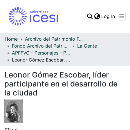
(curren
Log In
Communities & Collec
All of DSpace
Home
Archivo del Patrimonio Fotográfico y Fílmico del Valle del Cauca
Fondo Archivo del Patrimonio Fotográfico y Fílmico del Valle del Cauca
La Gente
Statistics
APFFVC - Personajes - Patrimonial
Leonor Gómez Escobar, líder participante en el desarrollo de la ciudad
Leonor Gómez Escobar, líder
participante en el desarrollo de
la ciudad