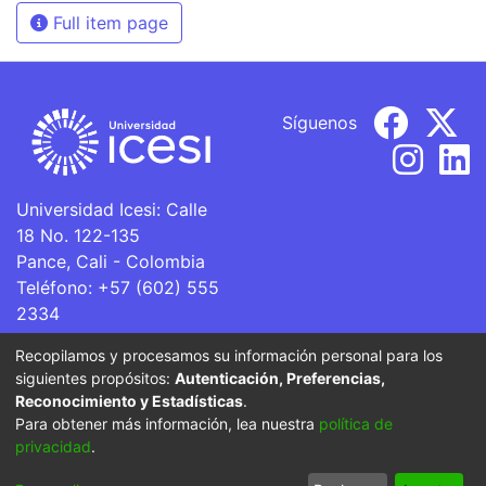
Full item page
Síguenos
Universidad Icesi: Calle
18 No. 122-135
Pance, Cali - Colombia
Teléfono: +57 (602) 555
2334
ventanillaunica@icesi.edu.co
Recopilamos y procesamos su información personal para los
siguientes propósitos:
Autenticación, Preferencias,
La Universidad Icesi es una Institución de Educación
Reconocimiento y Estadísticas
.
Superior que se encuentra sujeta a inspección y vigilancia
Para obtener más información, lea nuestra
política de
por parte del Ministerio de Educación Nacional.
privacidad
.
Cookie
Privacy
End User
Send