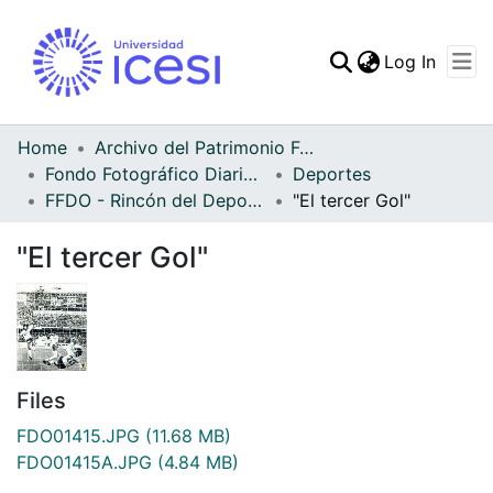
(curren
Log In
Communities & Collec
All of DSpace
Home
Archivo del Patrimonio Fotográfico y Fílmico del Valle del Cauca
Fondo Fotográfico Diario Occidente
Deportes
Statistics
FFDO - Rincón del Deportivo Cali - Patrimonial
"El tercer Gol"
"El tercer Gol"
Files
FDO01415.JPG
(11.68 MB)
FDO01415A.JPG
(4.84 MB)