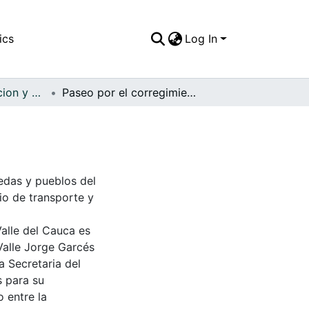
ics
Log In
APFFVC - Recreacion y Paseo - Patrimonial
Paseo por el corregimiento de Villanueva
redas y pueblos del
io de transporte y
Valle del Cauca es
Valle Jorge Garcés
a Secretaria del
s para su
 entre la