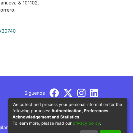
llanueva & 101102.
orrero.
9/30740
Síguenos
We collect and process your personal information for the
following purposes:
Authentication, Preferences,
Acknowledgement and Statistics
.
To learn more, please read our
privacy policy
.
gilancia por parte del Ministerio de Educación