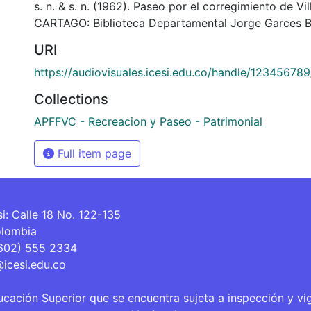
s. n. & s. n. (1962). Paseo por el corregimiento de Vi
CARTAGO: Biblioteca Departamental Jorge Garces B
URI
https://audiovisuales.icesi.edu.co/handle/12345678
Collections
APFFVC - Recreacion y Paseo - Patrimonial
Full item page
si: Calle 18 No. 122-135
olombia
(602) 555 2334
@icesi.edu.co
ucación Superior que se encuentra sujeta a inspección y vi