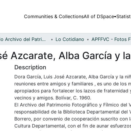
Communities & Collections
All of DSpace
Statist
Fondo Archivo del Patrimonio Fotográfico y Fílmico del Valle del Cauca
Lo Cotidiano
sé Azcarate, Alba García y l
Description
Dora García, Luis José Azcarate, Alba García y la ni
reuniones entre amigos y familiares , es uno de los
apropiados para fortalecer los lazos de fraternidad y
vecinos y amigos. Bolívar, C. 1960.
El Archivo del Patrimonio Fotográfico y Fílmico del 
responsabilidad de la Biblioteca Departamental del 
Borrero, por convenio de cooperación suscrito con l
Cultura Departamental, con el fin de aunar esfuerzo