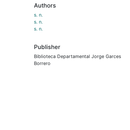
Authors
s. n.
s. n.
s. n.
Publisher
Biblioteca Departamental Jorge Garces
Borrero