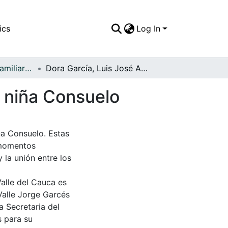
ics
Log In
APFFVC - Fotos Familiares - Patrimonial
Dora García, Luis José Azcarate, Alba García y la niña Consuelo
a niña Consuelo
ña Consuelo. Estas
 momentos
 la unión entre los
Valle del Cauca es
Valle Jorge Garcés
a Secretaria del
s para su