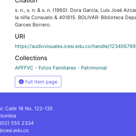
Citation
s. n., s. n. & s. n. (1960). Dora García, Luis José Azc
la niña Consuelo & 401815. BOLIVAR: Biblioteca Dep
Garces Borrero.
URI
https://audiovisuales.icesi.edu.co/handle/12345678
Collections
APFFVC - Fotos Familiares - Patrimonial
Full item page
si: Calle 18 No. 122-135
olombia
(602) 555 2334
@icesi.edu.co