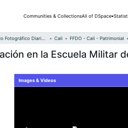
Communities & Collections
All of DSpace
Statist
Fondo Fotográfico Diario Occidente
Cali
FFDO - Cali - Patrimonial
ción en la Escuela Militar 
Images & Videos
Slide 1 of 1