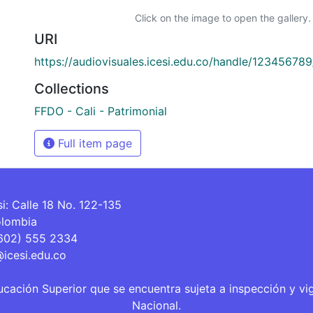
Click on the image to open the gallery.
URI
https://audiovisuales.icesi.edu.co/handle/12345678
Collections
FFDO - Cali - Patrimonial
Full item page
si: Calle 18 No. 122-135
olombia
(602) 555 2334
@icesi.edu.co
ucación Superior que se encuentra sujeta a inspección y vi
Nacional.