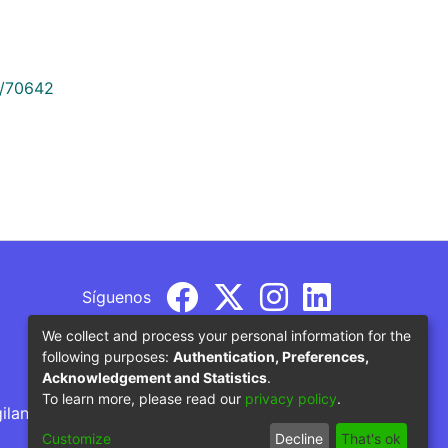
9/70642
Síguenos
We collect and process your personal information for the
following purposes:
Authentication, Preferences,
Acknowledgement and Statistics
.
To learn more, please read our
privacy policy
.
gilancia por parte del Ministerio de Educación
Customize
Decline
That's ok