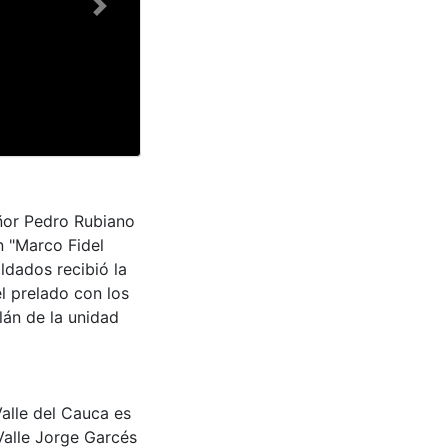
Next
eñor Pedro Rubiano
n "Marco Fidel
ldados recibió la
l prelado con los
lán de la unidad
Valle del Cauca es
Valle Jorge Garcés