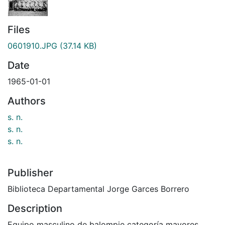
Files
0601910.JPG
(37.14 KB)
Date
1965-01-01
Authors
s. n.
s. n.
s. n.
Publisher
Biblioteca Departamental Jorge Garces Borrero
Description
Equipo masculino de balompie categoría mayores