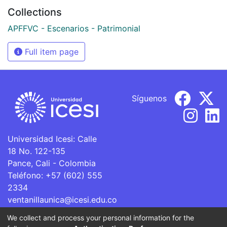
Collections
APFFVC - Escenarios - Patrimonial
Full item page
Síguenos
Universidad Icesi: Calle
18 No. 122-135
Pance, Cali - Colombia
Teléfono: +57 (602) 555
2334
ventanillaunica@icesi.edu.co
We collect and process your personal information for the
La Universidad Icesi es una Institución de Educación