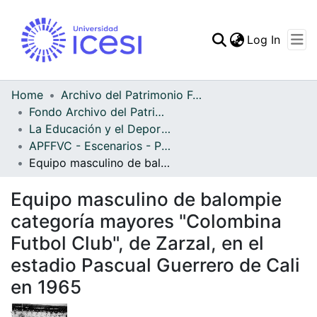
(curren
Log In
Communities & Collec
All of DSpace
Home
Archivo del Patrimonio Fotográfico y Fílmico del Valle del Cauca
Fondo Archivo del Patrimonio Fotográfico y Fílmico del Valle del Cauca
Statistics
La Educación y el Deporte
APFFVC - Escenarios - Patrimonial
Equipo masculino de balompie categoría mayores "Colombina Futbol Club", de Zarzal, en el estadio Pascual Guerrero de Cali en 1965
Equipo masculino de balompie
categoría mayores "Colombina
Futbol Club", de Zarzal, en el
estadio Pascual Guerrero de Cali
en 1965