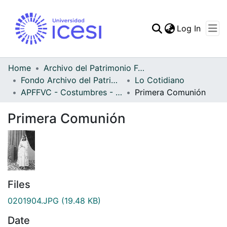
(curren
Log In
Communities & Collec
All of DSpace
Home
Archivo del Patrimonio Fotográfico y Fílmico del Valle del Cauca
Fondo Archivo del Patrimonio Fotográfico y Fílmico del Valle del Cauca
Lo Cotidiano
Statistics
APFFVC - Costumbres - Patrimonial
Primera Comunión
Primera Comunión
Files
0201904.JPG
(19.48 KB)
Date