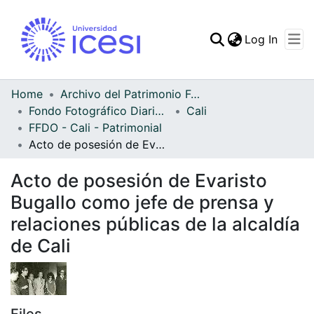
(curren
Log In
Communities & Collec
All of DSpace
Home
Archivo del Patrimonio Fotográfico y Fílmico del Valle del Cauca
Fondo Fotográfico Diario Occidente
Cali
Statistics
FFDO - Cali - Patrimonial
Acto de posesión de Evaristo Bugallo como jefe de prensa y relaciones públicas de la alcaldía de Cali
Acto de posesión de Evaristo
Bugallo como jefe de prensa y
relaciones públicas de la alcaldía
de Cali
Files