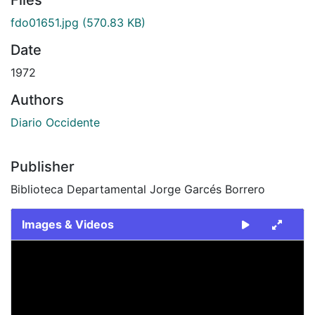
fdo01651.jpg
(570.83 KB)
Date
1972
Authors
Diario Occidente
Publisher
Biblioteca Departamental Jorge Garcés Borrero
Images & Videos
Slide 1 of 1