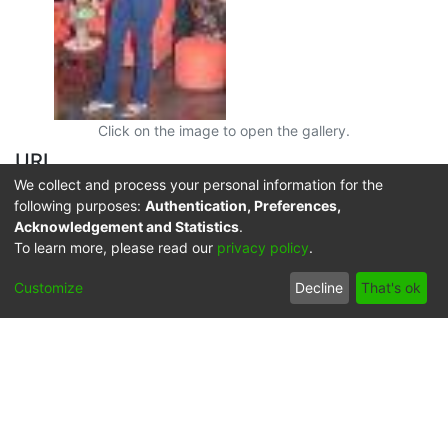
Click on the image to open the gallery.
URI
We collect and process your personal information for the
MVC011
following purposes:
Authentication, Preferences,
https://audiovisuales.icesi.edu.co/handle/123456789/7
Acknowledgement and Statistics
.
5596
To learn more, please read our
privacy policy
.
Collections
Customize
Decline
That's ok
Municipios del Valle del Cauca
Full item page