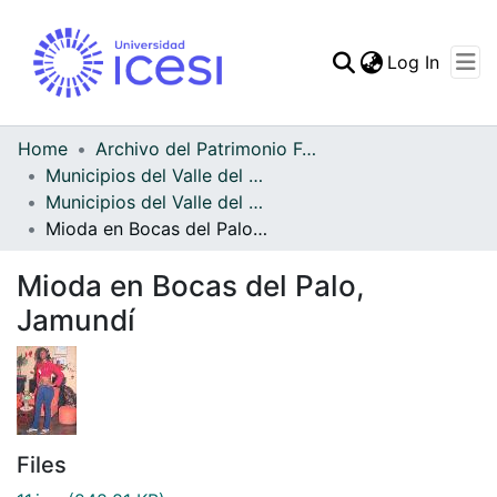
(curren
Log In
Communities & Collec
All of DSpace
Home
Archivo del Patrimonio Fotográfico y Fílmico del Valle del Cauca
Municipios del Valle del Cauca
Statistics
Municipios del Valle del Cauca
Mioda en Bocas del Palo, Jamundí
Mioda en Bocas del Palo,
Jamundí
Files