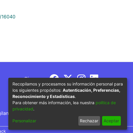
9/16040
Síguenos
Recopilamos y procesamos su información personal para
los siguientes propósitos:
Autenticación, Preferencias,
Reconocimiento y Estadísticas
.
Para obtener más información, lea nuestra
política de
privacidad
.
gilancia por parte del Ministerio de Educación
Personalizar
Rechazar
Aceptar
ack