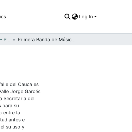
ics
Log In
APFFVC - Personajes - Patrimonial
Primera Banda de Músicos de Palmira, 1930
Valle del Cauca es
Valle Jorge Garcés
a Secretaria del
s para su
 entre la
tudiantes e
 el su uso y