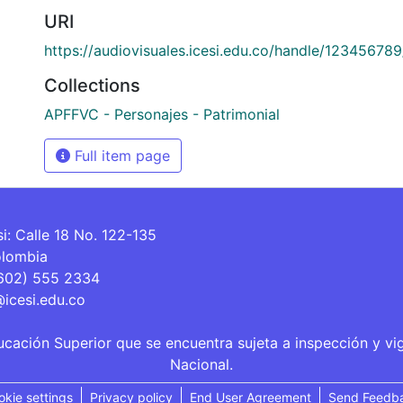
URI
https://audiovisuales.icesi.edu.co/handle/12345678
Collections
APFFVC - Personajes - Patrimonial
Full item page
si: Calle 18 No. 122-135
olombia
(602) 555 2334
@icesi.edu.co
ucación Superior que se encuentra sujeta a inspección y vi
Nacional.
okie settings
Privacy policy
End User Agreement
Send Feedb