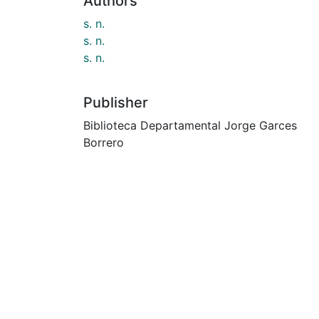
Authors
s. n.
s. n.
s. n.
Publisher
Biblioteca Departamental Jorge Garces
Borrero