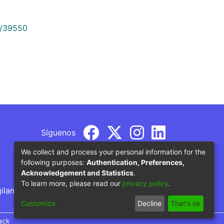
9/39550
Síguenos
We collect and process your personal information for the
following purposes:
Authentication, Preferences,
Acknowledgement and Statistics
.
To learn more, please read our
privacy policy
.
gilancia por parte del Ministerio de Educación
Customize
Decline
That's ok
ack