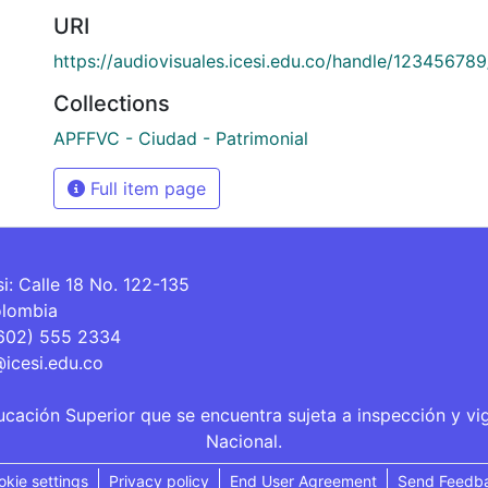
URI
https://audiovisuales.icesi.edu.co/handle/12345678
Collections
APFFVC - Ciudad - Patrimonial
Full item page
si: Calle 18 No. 122-135
olombia
(602) 555 2334
@icesi.edu.co
ucación Superior que se encuentra sujeta a inspección y vi
Nacional.
okie settings
Privacy policy
End User Agreement
Send Feedb