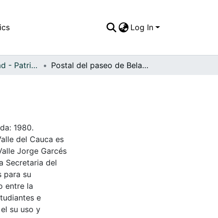
ics
Log In
APFFVC - Ciudad - Patrimonial
Postal del paseo de Belalcázar
da: 1980.
Valle del Cauca es
Valle Jorge Garcés
a Secretaria del
s para su
 entre la
tudiantes e
 el su uso y