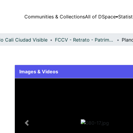
Communities & Collections
All of DSpace
Statist
o Cali Ciudad Visible
FCCV - Retrato - Patrimonial
Plan
Images & Videos
Slide 1 of 1
Previous