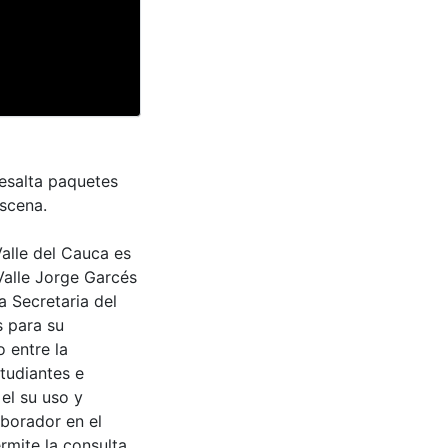
esalta paquetes
escena.
Valle del Cauca es
Valle Jorge Garcés
a Secretaria del
s para su
 entre la
tudiantes e
 el su uso y
aborador en el
rmite la consulta