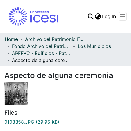
(curren
Log In
Communities & Collec
All of DSpace
Home
Archivo del Patrimonio Fotográfico y Fílmico del Valle del Cauca
Fondo Archivo del Patrimonio Fotográfico y Fílmico del Valle del Cauca
Los Municipios
Statistics
APFFVC - Edificios - Patrimonial
Aspecto de alguna ceremonia
Aspecto de alguna ceremonia
Files
0103358.JPG
(29.95 KB)