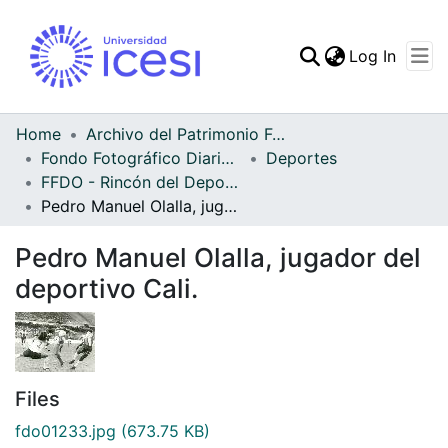
(curren
Log In
Communities & Collec
All of DSpace
Home
Archivo del Patrimonio Fotográfico y Fílmico del Valle del Cauca
Fondo Fotográfico Diario Occidente
Deportes
Statistics
FFDO - Rincón del Deportivo Cali - Patrimonial
Pedro Manuel Olalla, jugador del deportivo Cali.
Pedro Manuel Olalla, jugador del
deportivo Cali.
Files
fdo01233.jpg
(673.75 KB)