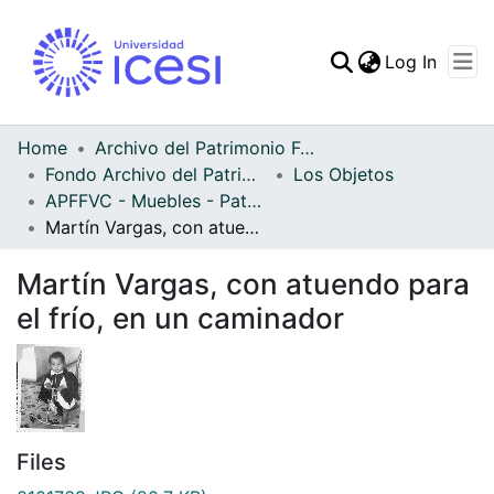
(curren
Log In
Communities & Collec
All of DSpace
Home
Archivo del Patrimonio Fotográfico y Fílmico del Valle del Cauca
Fondo Archivo del Patrimonio Fotográfico y Fílmico del Valle del Cauca
Los Objetos
Statistics
APFFVC - Muebles - Patrimonial
Martín Vargas, con atuendo para el frío, en un caminador
Martín Vargas, con atuendo para
el frío, en un caminador
Files