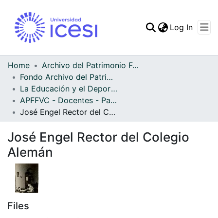
(curren
Log In
Communities & Collec
All of DSpace
Home
Archivo del Patrimonio Fotográfico y Fílmico del Valle del Cauca
Fondo Archivo del Patrimonio Fotográfico y Fílmico del Valle del Cauca
Statistics
La Educación y el Deporte
APFFVC - Docentes - Patrimonial
José Engel Rector del Colegio Alemán
José Engel Rector del Colegio
Alemán
Files