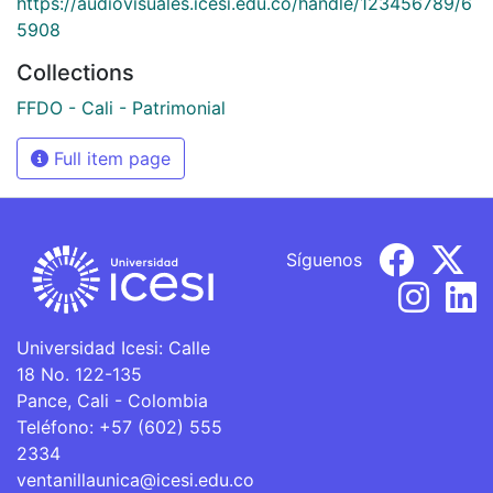
https://audiovisuales.icesi.edu.co/handle/123456789/6
5908
Collections
FFDO - Cali - Patrimonial
Full item page
Síguenos
Universidad Icesi: Calle
18 No. 122-135
Pance, Cali - Colombia
Teléfono: +57 (602) 555
2334
ventanillaunica@icesi.edu.co