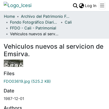
(curren
Log In
Communities & Collections
Home
Archivo del Patrimonio Fotográfico y Fílmico del Valle del Cauca
Fondo Fotográfico Diario Occidente
All of DSpace
Cali
FFDO - Cali - Patrimonial
Statistics
Vehiculos nuevos al servicion de Emsirva.
Vehiculos nuevos al servicion de
Emsirva.
Files
FDO03619.jpg
(525.2 KB)
Date
1987-12-01
Authors