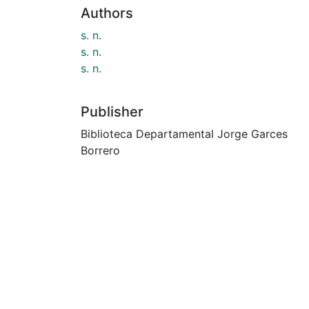
Authors
s. n.
s. n.
s. n.
Publisher
Biblioteca Departamental Jorge Garces
Borrero