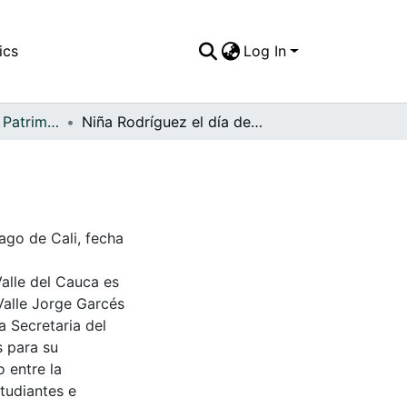
ics
Log In
APFFVC - Moda - Patrimonial
Niña Rodríguez el día de su primera comunión
ago de Cali, fecha
Valle del Cauca es
Valle Jorge Garcés
a Secretaria del
s para su
 entre la
tudiantes e