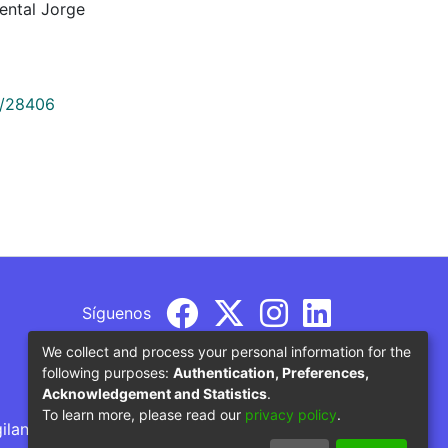
ental Jorge
9/28406
Síguenos
We collect and process your personal information for the
following purposes:
Authentication, Preferences,
Acknowledgement and Statistics
.
To learn more, please read our
privacy policy
.
gilancia por parte del Ministerio de Educación