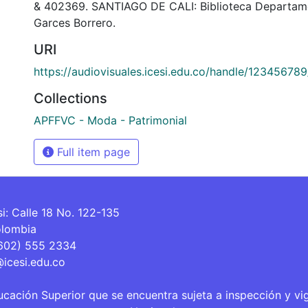
& 402369. SANTIAGO DE CALI: Biblioteca Departam
Garces Borrero.
URI
https://audiovisuales.icesi.edu.co/handle/12345678
Collections
APFFVC - Moda - Patrimonial
Full item page
si: Calle 18 No. 122-135
olombia
(602) 555 2334
@icesi.edu.co
ucación Superior que se encuentra sujeta a inspección y vi