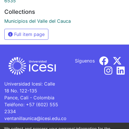
6535
Collections
Municipios del Valle del Cauca
Full item page
Síguenos
Universidad Icesi: Calle
18 No. 122-135
Pance, Cali - Colombia
Teléfono: +57 (602) 555
2334
ventanillaunica@icesi.edu.co
We collect and process your personal information for the