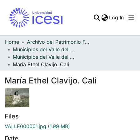
(curren
Log In
Communities & Collec
All of DSpace
Home
Archivo del Patrimonio Fotográfico y Fílmico del Valle del Cauca
Municipios del Valle del Cauca
Statistics
Municipios del Valle del Cauca
María Ethel Clavijo. Cali
María Ethel Clavijo. Cali
Files
VALLE000001.jpg
(1.99 MB)
Date