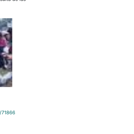
9/71866