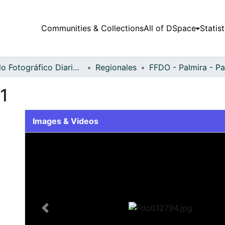
Communities & Collections
All of DSpace
Statist
Fondo Fotográfico Diario Occidente
Regionales
1
Images & Videos
Slide 1 of 2
Previous