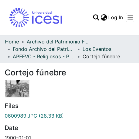
(curren
Log In
Communities & Collec
All of DSpace
Home
Archivo del Patrimonio Fotográfico y Fílmico del Valle del Cauca
Fondo Archivo del Patrimonio Fotográfico y Fílmico del Valle del Cauca
Los Eventos
Statistics
APFFVC - Religiosos - Patrimonial
Cortejo fúnebre
Cortejo fúnebre
Files
0600989.JPG
(28.33 KB)
Date
1900-01-01