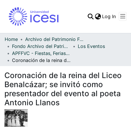
(curren
Log In
Communities & Collec
All of DSpace
Home
Archivo del Patrimonio Fotográfico y Fílmico del Valle del Cauca
Fondo Archivo del Patrimonio Fotográfico y Fílmico del Valle del Cauca
Los Eventos
Statistics
APFFVC - Fiestas, Ferias y Carnavales - Patrimonial
Coronación de la reina del Liceo Benalcázar; se invitó como presentador del evento al poeta Antonio Llanos
Coronación de la reina del Liceo
Benalcázar; se invitó como
presentador del evento al poeta
Antonio Llanos