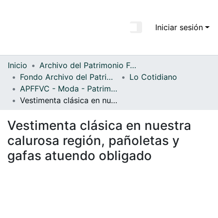
Iniciar sesión
Comunidades
Todo DSpace
Inicio
Archivo del Patrimonio Fotográfico y Fílmico del Valle del Cauca
Fondo Archivo del Patrimonio Fotográfico y Fílmico del Valle del Cauca
Lo Cotidiano
Estadísticas
APFFVC - Moda - Patrimonial
Vestimenta clásica en nuestra calurosa región, pañoletas y gafas atuendo obligado
Vestimenta clásica en nuestra
calurosa región, pañoletas y
gafas atuendo obligado