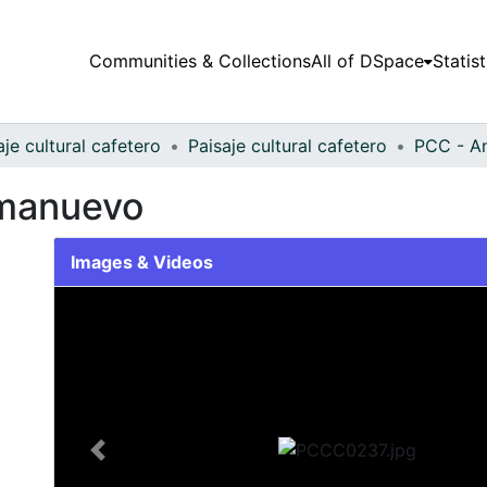
Communities & Collections
All of DSpace
Statist
aje cultural cafetero
Paisaje cultural cafetero
PCC - A
rmanuevo
Images & Videos
Slide 1 of 1
Previous