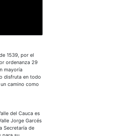
de 1539, por el
por ordenanza 29
an mayoría
lo disfruta en todo
y un camino como
Valle del Cauca es
Valle Jorge Garcés
a Secretaría de
s para su