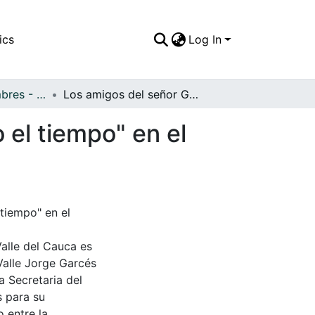
ics
Log In
APFFVC - Costumbres - Patrimonial
Los amigos del señor Gustavo Cadavid "matando el tiempo" en el parque del pueblo
el tiempo" en el
tiempo" en el
Valle del Cauca es
Valle Jorge Garcés
a Secretaria del
s para su
 entre la