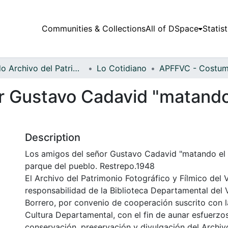
Communities & Collections
All of DSpace
Statist
Fondo Archivo del Patrimonio Fotográfico y Fílmico del Valle del Cauca
Lo Cotidiano
r Gustavo Cadavid "matando 
Description
Los amigos del señor Gustavo Cadavid "matando el 
parque del pueblo. Restrepo.1948
El Archivo del Patrimonio Fotográfico y Fílmico del 
responsabilidad de la Biblioteca Departamental del 
Borrero, por convenio de cooperación suscrito con l
Cultura Departamental, con el fin de aunar esfuerzo
conservación, preservación y divulgación del Archivo