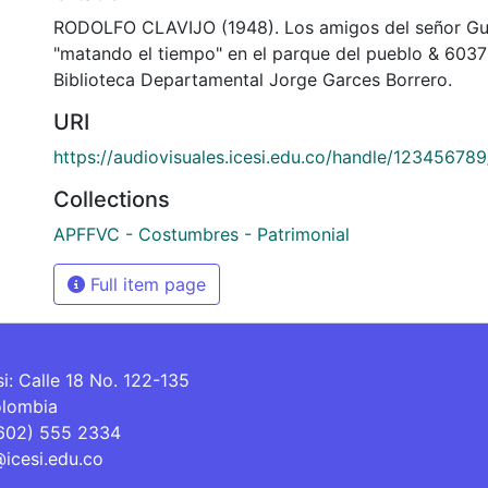
RODOLFO CLAVIJO (1948). Los amigos del señor G
"matando el tiempo" en el parque del pueblo & 603
Biblioteca Departamental Jorge Garces Borrero.
URI
https://audiovisuales.icesi.edu.co/handle/12345678
Collections
APFFVC - Costumbres - Patrimonial
Full item page
si: Calle 18 No. 122-135
olombia
(602) 555 2334
@icesi.edu.co