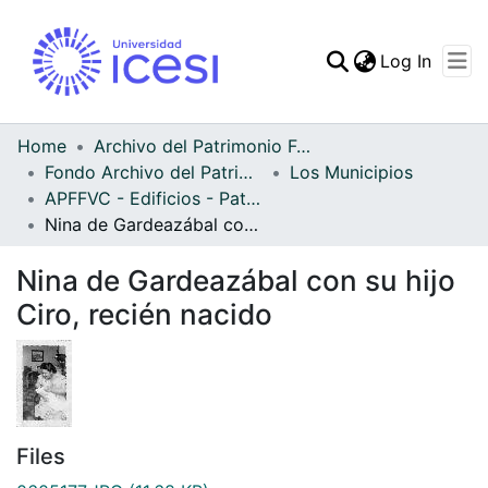
(curren
Log In
Communities & Collec
All of DSpace
Home
Archivo del Patrimonio Fotográfico y Fílmico del Valle del Cauca
Fondo Archivo del Patrimonio Fotográfico y Fílmico del Valle del Cauca
Los Municipios
Statistics
APFFVC - Edificios - Patrimonial
Nina de Gardeazábal con su hijo Ciro, recién nacido
Nina de Gardeazábal con su hijo
Ciro, recién nacido
Files