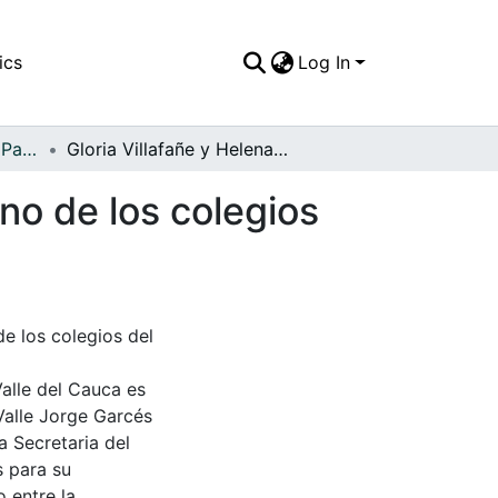
ics
Log In
APFFVC - El Pueblo - Patrimonial
Gloria Villafañe y Helena García estudiantes de uno de los colegios del municipio de Vijes, C
uno de los colegios
de los colegios del
Valle del Cauca es
Valle Jorge Garcés
a Secretaria del
s para su
 entre la