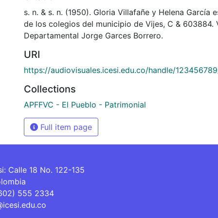
s. n. & s. n. (1950). Gloria Villafañe y Helena García
de los colegios del municipio de Vijes, C & 603884. 
Departamental Jorge Garces Borrero.
URI
https://audiovisuales.icesi.edu.co/handle/12345678
Collections
APFFVC - El Pueblo - Patrimonial
Full item page
si: Calle 18 No. 122-135
olombia
(602) 555 2334
@icesi.edu.co