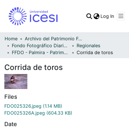
(curren
Log In
Communities & Collec
All of DSpace
Home
Archivo del Patrimonio Fotográfico y Fílmico del Valle del Cauca
Fondo Fotográfico Diario Occidente
Regionales
Statistics
FFDO - Palmira - Patrimonial
Corrida de toros
Corrida de toros
Files
FDO025326.jpeg
(1.14 MB)
FDO025326A.jpeg
(604.33 KB)
Date