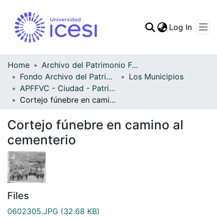
(curren
Log In
Communities & Collec
All of DSpace
Home
Archivo del Patrimonio Fotográfico y Fílmico del Valle del Cauca
Fondo Archivo del Patrimonio Fotográfico y Fílmico del Valle del Cauca
Los Municipios
Statistics
APFFVC - Ciudad - Patrimonial
Cortejo fúnebre en camino al cementerio
Cortejo fúnebre en camino al
cementerio
Files
0602305.JPG
(32.68 KB)