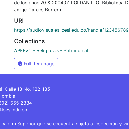
de los años 70 & 200407. ROLDANILLO: Biblioteca 
Jorge Garces Borrero.
URI
https://audiovisuales.icesi.edu.co/handle/12345678
Collections
APFFVC - Religiosos - Patrimonial
Full item page
si: Calle 18 No. 122-135
olombia
(602) 555 2334
@icesi.edu.co
ucación Superior que se encuentra sujeta a inspección y vi