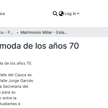
ics
Log In
APFFVC - Religiosos - Patrimonial
Matrimonio Miller - Estefan, donde se aprecia la moda de los años 70
a moda de los años 70
da de los años 70.
Valle del Cauca es
Valle Jorge Garcés
a Secretaria del
s para su
 entre la
tudiantes e