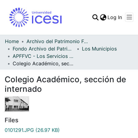
(curren
Log In
Communities & Collec
All of DSpace
Home
Archivo del Patrimonio Fotográfico y Fílmico del Valle del Cauca
Fondo Archivo del Patrimonio Fotográfico y Fílmico del Valle del Cauca
Los Municipios
Statistics
APFFVC - Los Servicios Públicos - Patrimonial
Colegio Académico, sección de internado
Colegio Académico, sección de
internado
Files
0101291.JPG
(26.97 KB)