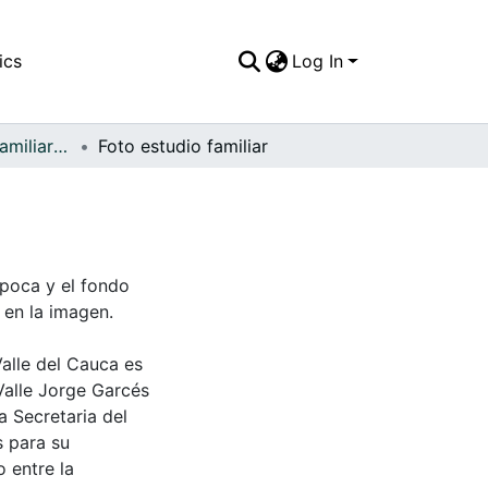
ics
Log In
APFFVC - Fotos Familiares - Patrimonial
Foto estudio familiar
época y el fondo
 en la imagen.
Valle del Cauca es
Valle Jorge Garcés
a Secretaria del
s para su
 entre la