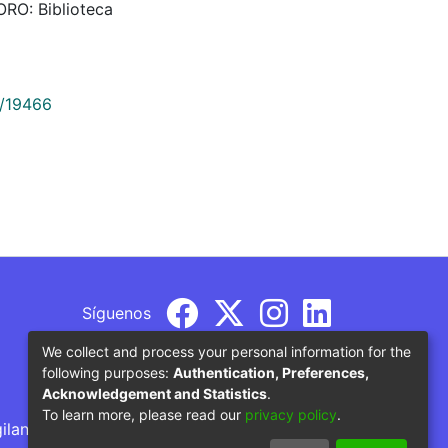
TORO: Biblioteca
9/19466
Síguenos
We collect and process your personal information for the
following purposes:
Authentication, Preferences,
Acknowledgement and Statistics
.
To learn more, please read our
privacy policy
.
gilancia por parte del Ministerio de Educación