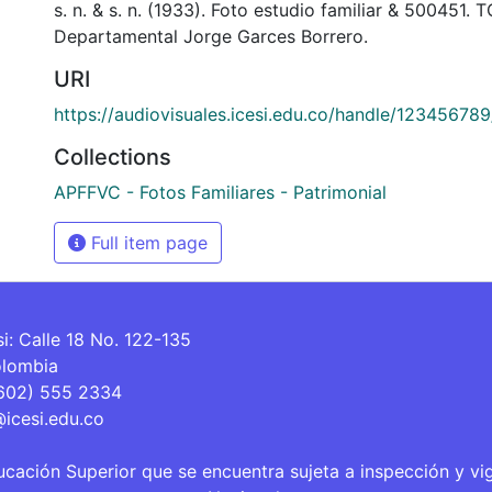
s. n. & s. n. (1933). Foto estudio familiar & 500451. 
Departamental Jorge Garces Borrero.
URI
https://audiovisuales.icesi.edu.co/handle/12345678
Collections
APFFVC - Fotos Familiares - Patrimonial
Full item page
si: Calle 18 No. 122-135
olombia
(602) 555 2334
@icesi.edu.co
ucación Superior que se encuentra sujeta a inspección y vi