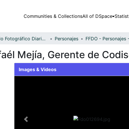
Communities & Collections
All of DSpace
Statist
Fondo Fotográfico Diario Occidente
Personajes
faél Mejía, Gerente de Codi
Images & Videos
Slide 1 of 1
Previous