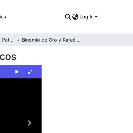
ics
Log In
FFDO - Personajes - Patrimonial
Binomio de Oro y Rafaél Mejía, Gerente de Codiscos
scos
Next