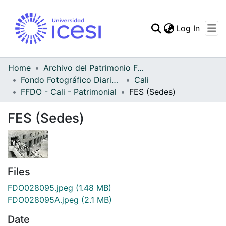
(curren
Log In
Communities & Collec
All of DSpace
Home
Archivo del Patrimonio Fotográfico y Fílmico del Valle del Cauca
Fondo Fotográfico Diario Occidente
Cali
Statistics
FFDO - Cali - Patrimonial
FES (Sedes)
FES (Sedes)
Files
FDO028095.jpeg
(1.48 MB)
FDO028095A.jpeg
(2.1 MB)
Date