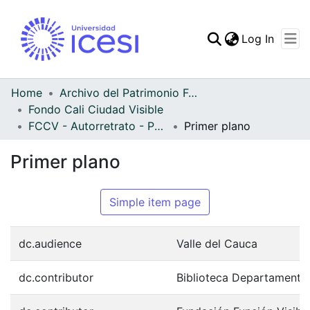
(curren
Log In
Communities & Collec
All of DSpace
Home
Archivo del Patrimonio Fotográfico y Fílmico del Valle del Cauca
Fondo Cali Ciudad Visible
Statistics
FCCV - Autorretrato - Patrimonial
Primer plano
Primer plano
Simple item page
dc.audience
Valle del Cauca
dc.contributor
Biblioteca Departamenta