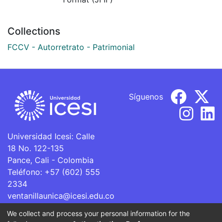
Collections
FCCV - Autorretrato - Patrimonial
Síguenos
Universidad Icesi: Calle
18 No. 122-135
Pance, Cali - Colombia
Teléfono: +57 (602) 555
2334
ventanillaunica@icesi.edu.co
We collect and process your personal information for the
La Universidad Icesi es una Institución de Educación