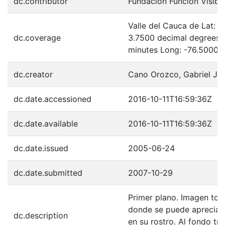
dc.contributor
Fundación Función Visibl
Valle del Cauca de Lat: 
dc.coverage
3.7500 decimal degrees 
minutes Long: -76.5000 
dc.creator
Cano Orozco, Gabriel Ja
dc.date.accessioned
2016-10-11T16:59:36Z
dc.date.available
2016-10-11T16:59:36Z
dc.date.issued
2005-06-24
dc.date.submitted
2007-10-29
Primer plano. Imagen toma
donde se puede apreciar
dc.description
en su rostro. Al fondo tre