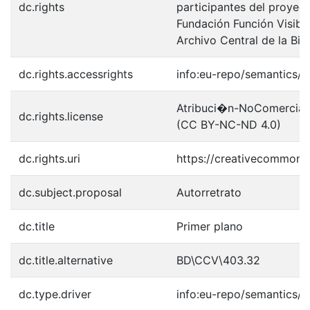
dc.rights
participantes del proyect
Fundación Función Visibl
Archivo Central de la Bib
dc.rights.accessrights
info:eu-repo/semantics/
Atribuci�n-NoComercial-S
dc.rights.license
(CC BY-NC-ND 4.0)
dc.rights.uri
https://creativecommons.
dc.subject.proposal
Autorretrato
dc.title
Primer plano
dc.title.alternative
BD\CCV\403.32
dc.type.driver
info:eu-repo/semantics/o