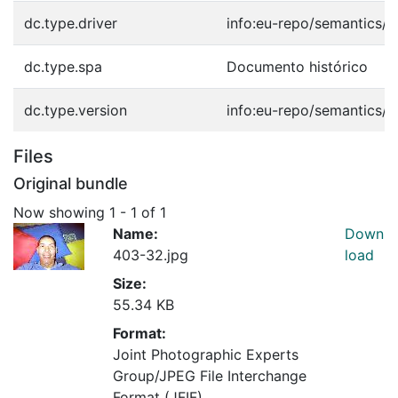
dc.type.driver
info:eu-repo/semantics/o
dc.type.spa
Documento histórico
dc.type.version
info:eu-repo/semantics/p
Files
Original bundle
Now showing
1 - 1 of 1
Name:
Down
403-32.jpg
load
Size:
55.34 KB
Format:
Joint Photographic Experts
Group/JPEG File Interchange
Format (JFIF)