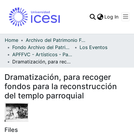
(curren
Log In
Communities & Collec
All of DSpace
Home
Archivo del Patrimonio Fotográfico y Fílmico del Valle del Cauca
Fondo Archivo del Patrimonio Fotográfico y Fílmico del Valle del Cauca
Los Eventos
Statistics
APFFVC - Artísticos - Patrimonial
Dramatización, para recoger fondos para la reconstrucción del templo parroquial
Dramatización, para recoger
fondos para la reconstrucción
del templo parroquial
Files