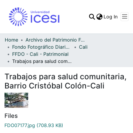
(curren
Log In
Communities & Collec
All of DSpace
Home
Archivo del Patrimonio Fotográfico y Fílmico del Valle del Cauca
Fondo Fotográfico Diario Occidente
Cali
Statistics
FFDO - Cali - Patrimonial
Trabajos para salud comunitaria, Barrio Cristóbal Colón-Cali
Trabajos para salud comunitaria,
Barrio Cristóbal Colón-Cali
Files
FDO07177.jpg
(708.93 KB)