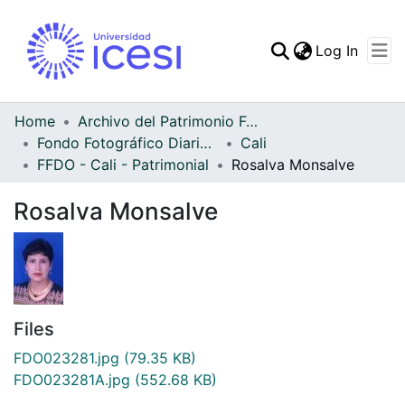
(curren
Log In
Communities & Collec
All of DSpace
Home
Archivo del Patrimonio Fotográfico y Fílmico del Valle del Cauca
Fondo Fotográfico Diario Occidente
Cali
Statistics
FFDO - Cali - Patrimonial
Rosalva Monsalve
Rosalva Monsalve
Files
FDO023281.jpg
(79.35 KB)
FDO023281A.jpg
(552.68 KB)