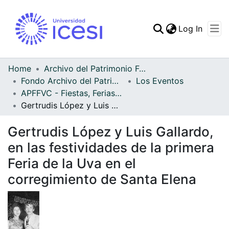
(curren
Log In
Communities & Collec
All of DSpace
Home
Archivo del Patrimonio Fotográfico y Fílmico del Valle del Cauca
Fondo Archivo del Patrimonio Fotográfico y Fílmico del Valle del Cauca
Los Eventos
Statistics
APFFVC - Fiestas, Ferias y Carnavales - Patrimonial
Gertrudis López y Luis Gallardo, en las festividades de la primera Feria de la Uva en el corregimiento de Santa Elena
Gertrudis López y Luis Gallardo,
en las festividades de la primera
Feria de la Uva en el
corregimiento de Santa Elena