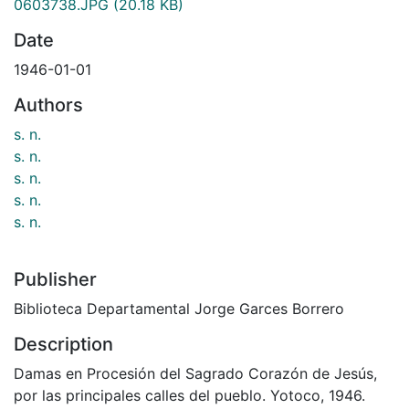
0603738.JPG
(20.18 KB)
Date
1946-01-01
Authors
s. n.
s. n.
s. n.
s. n.
s. n.
Publisher
Biblioteca Departamental Jorge Garces Borrero
Description
Damas en Procesión del Sagrado Corazón de Jesús,
por las principales calles del pueblo. Yotoco, 1946.