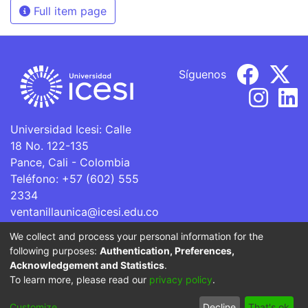
Full item page
Síguenos
Universidad Icesi: Calle
18 No. 122-135
Pance, Cali - Colombia
Teléfono: +57 (602) 555
2334
ventanillaunica@icesi.edu.co
We collect and process your personal information for the
La Universidad Icesi es una Institución de Educación
following purposes:
Authentication, Preferences,
Superior que se encuentra sujeta a inspección y vigilancia
Acknowledgement and Statistics
.
por parte del Ministerio de Educación Nacional.
To learn more, please read our
privacy policy
.
Cookie
Privacy
End User
Send
Customize
Decline
That's ok