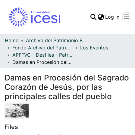
(curren
Log In
Communities & Collec
All of DSpace
Home
Archivo del Patrimonio Fotográfico y Fílmico del Valle del Cauca
Fondo Archivo del Patrimonio Fotográfico y Fílmico del Valle del Cauca
Los Eventos
Statistics
APFFVC - Desfiles - Patrimonial
Damas en Procesión del Sagrado Corazón de Jesús, por las principales calles del pueblo
Damas en Procesión del Sagrado
Corazón de Jesús, por las
principales calles del pueblo
Files