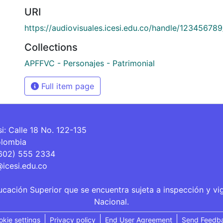
URI
https://audiovisuales.icesi.edu.co/handle/12345678
Collections
APFFVC - Personajes - Patrimonial
Full item page
si: Calle 18 No. 122-135
olombia
(602) 555 2334
@icesi.edu.co
ucación Superior que se encuentra sujeta a inspección y vi
Nacional.
okie settings
Privacy policy
End User Agreement
Send Feedb