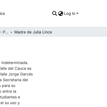
ics
Log In
APFFVC - Personajes - Patrimonial
Madre de Julia Lince
 indeterminada.
Valle del Cauca es
Valle Jorge Garcés
a Secretaria del
s para su
 entre la
tudiantes e
 el su uso y