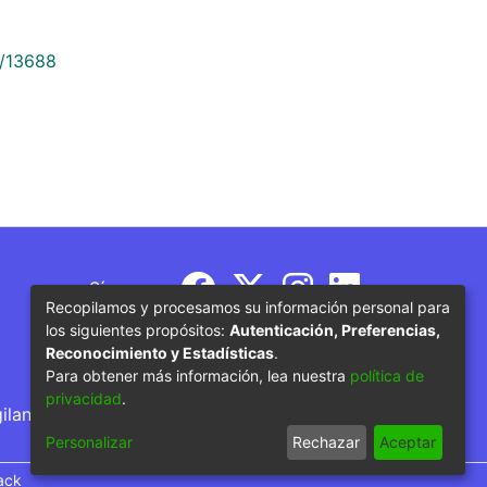
9/13688
Síguenos
Recopilamos y procesamos su información personal para
los siguientes propósitos:
Autenticación, Preferencias,
Reconocimiento y Estadísticas
.
Para obtener más información, lea nuestra
política de
privacidad
.
gilancia por parte del Ministerio de Educación
Personalizar
Rechazar
Aceptar
ack