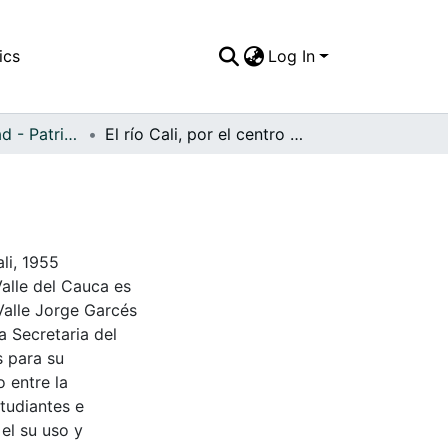
ics
Log In
APFFVC - Ciudad - Patrimonial
El río Cali, por el centro de la ciudad
ali, 1955
Valle del Cauca es
Valle Jorge Garcés
a Secretaria del
s para su
 entre la
tudiantes e
 el su uso y