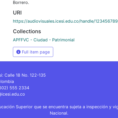
Borrero.
URI
https://audiovisuales.icesi.edu.co/handle/12345678
Collections
APFFVC - Ciudad - Patrimonial
Full item page
si: Calle 18 No. 122-135
olombia
(602) 555 2334
@icesi.edu.co
ucación Superior que se encuentra sujeta a inspección y vi
Nacional.