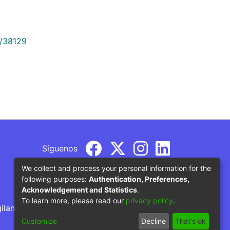
9/38129
Síguenos
We collect and process your personal information for the
following purposes:
Authentication, Preferences,
Acknowledgement and Statistics
.
To learn more, please read our
privacy policy
.
gilancia por parte del Ministerio de Educación
Customize
Decline
That's ok