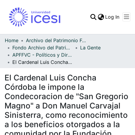
(curren
Log In
Communities & Collec
All of DSpace
Home
Archivo del Patrimonio Fotográfico y Fílmico del Valle del Cauca
Fondo Archivo del Patrimonio Fotográfico y Fílmico del Valle del Cauca
La Gente
Statistics
APFFVC - Políticos y Dirigentes - Patrimonial
El Cardenal Luis Concha Córdoba le impone la Condecoracion de "San Gregorio Magno" a Don Manuel Carvajal Sinisterra, como reconocimiento a los beneficios otorgados a la comunidad por la Fundación Carvajal
El Cardenal Luis Concha
Córdoba le impone la
Condecoracion de "San Gregorio
Magno" a Don Manuel Carvajal
Sinisterra, como reconocimiento
a los beneficios otorgados a la
comunidad por la Fundación