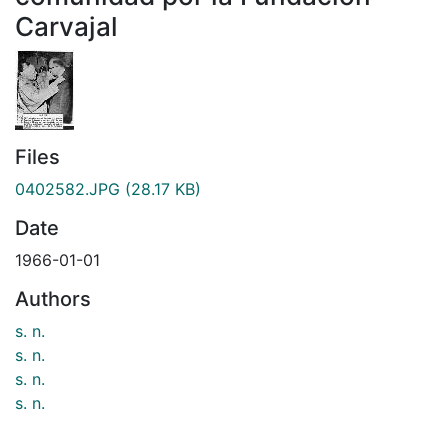
Carvajal
Files
0402582.JPG
(28.17 KB)
Date
1966-01-01
Authors
s. n.
s. n.
s. n.
s. n.