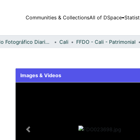
Communities & Collections
All of DSpace
Statist
Fondo Fotográfico Diario Occidente
Cali
FFDO - Cali - Patrimonial
Images & Videos
Slide 1 of 2
Previous