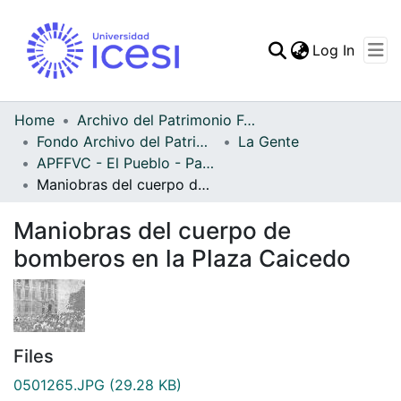
(curren
Log In
Communities & Collec
All of DSpace
Home
Archivo del Patrimonio Fotográfico y Fílmico del Valle del Cauca
Fondo Archivo del Patrimonio Fotográfico y Fílmico del Valle del Cauca
La Gente
Statistics
APFFVC - El Pueblo - Patrimonial
Maniobras del cuerpo de bomberos en la Plaza Caicedo
Maniobras del cuerpo de
bomberos en la Plaza Caicedo
Files
0501265.JPG
(29.28 KB)